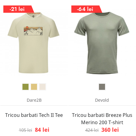
-21 lei
-64 lei
Dare2B
Devold
Tricou barbati Tech II Tee
Tricou barbati Breeze Plus
Merino 200 T-shirt
84 lei
360 lei
105 lei
424 lei