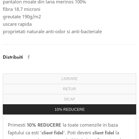
pantalon moale din lana merinos 100%
fibra 18.7 microni
greutate 190g/m2
uscare rapida
proprietati naturale anti-odor si anti-bacteriale
Distribuiti
LIVRARE
RETUR
SICAP
10% REDUCERE
Primesti
10% REDUCERE
la toate comenzile in baza
faptului ca esti '
client fidel
'. Poti deveni
client fidel
la