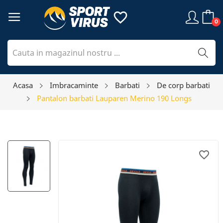
favorite_border
0
Acasa
Imbracaminte
Barbati
De corp barbati
Pantalon barbati Lauparen Merino 190 Longs
favorite_border