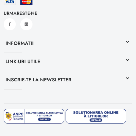
URMARESTE-NE
keyboard_arrow_down
INFORMATII
keyboard_arrow_down
LINK-URI UTILE
keyboard_arrow_down
INSCRIE-TE LA NEWSLETTER