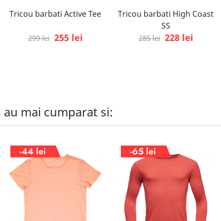
Tricou barbati Active Tee
Tricou barbati High Coast
SS
255 lei
228 lei
299 lei
285 lei
s au mai cumparat si:
-44 lei
-65 lei