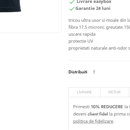

Livrare easybox

Garantie 24 luni
tricou ultra usor si moale din
fibra 17.5 microni; greutate 1
uscare rapida
protectie UV
proprietati naturale anti-odor s
Distribuiti
LIVRARE
RETUR
Primesti
10% REDUCERE
la
deveni
client fidel
la prima c
politica de fidelizare
.