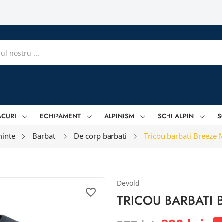
ACURI
ECHIPAMENT
ALPINISM
SCHI ALPIN
S
inte
Barbati
De corp barbati
Tricou barbati Breeze 
Devold
favorite_border
TRICOU BARBATI 