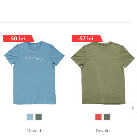
-50 lei
-57 lei
Devold
Devold