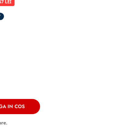
57 LEI
T
GA IN COS
ore.