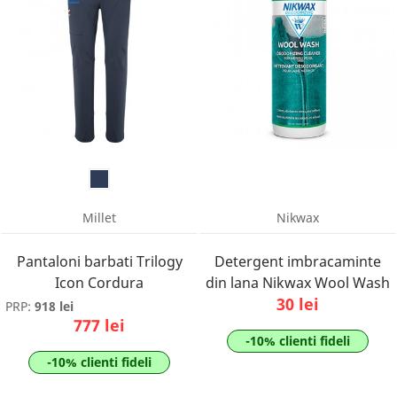
Millet
Nikwax
Pantaloni barbati Trilogy
Detergent imbracaminte
Icon Cordura
din lana Nikwax Wool Wash
30 lei
PRP:
918 lei
777 lei
-10% clienti fideli
-10% clienti fideli