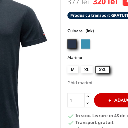
320 lei
377 lei
-
Produs cu transport GRATUI
Culoare
blue
ink
melange
Marime
M
XL
XXL
Ghid marimi
ADAU

In stoc. Livrare in 48 de 

Transport gratuit