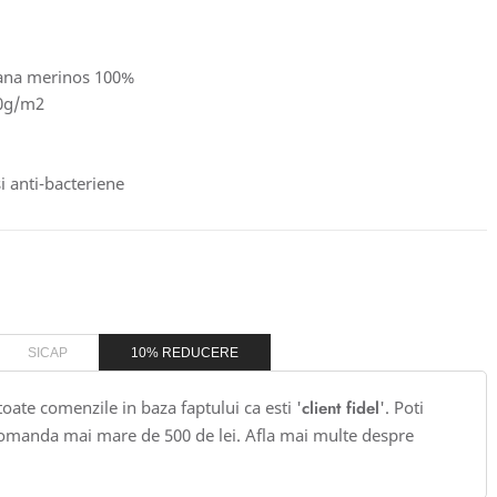
 lana merinos 100%
50g/m2
i anti-bacteriene
SICAP
10% REDUCERE
 toate comenzile in baza faptului ca esti '
client fidel
'. Poti
omanda mai mare de 500 de lei. Afla mai multe despre