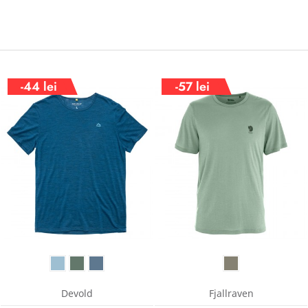
-44 lei
-57 lei
Devold
Fjallraven