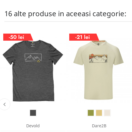
16 alte produse in aceeasi categorie:
-50 lei
-21 lei
Devold
Dare2B