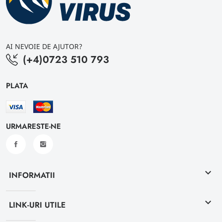
AI NEVOIE DE AJUTOR?
(+4)0723 510 793
PLATA
URMARESTE-NE
keyboard_arrow_down
INFORMATII
keyboard_arrow_down
LINK-URI UTILE