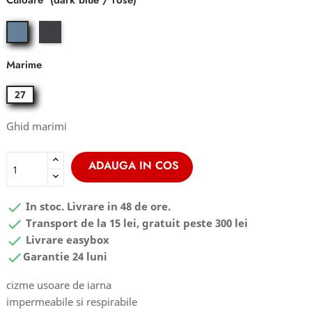
Culoare
phantom
dark
/
blue
pink
/
Marime
rose
27
Ghid marimi
ADAUGA IN COS

In stoc. Livrare in 48 de ore.

Transport de la 15 lei, gratuit peste 300 lei

Livrare easybox

Garantie 24 luni
cizme usoare de iarna
impermeabile si respirabile