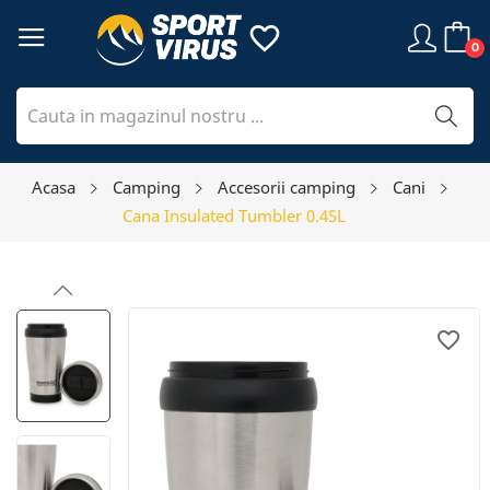
favorite_border
0
Acasa
Camping
Accesorii camping
Cani
Cana Insulated Tumbler 0.45L
favorite_border