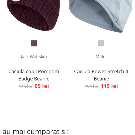
Jack Wolfskin
Millet
Caciula copii Pompom
Caciula Power Stretch II
Badge Beanie
Beanie
95 lei
115 lei
145 lei
194 lei
s au mai cumparat si: