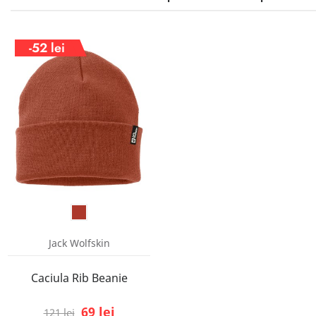
-52 lei
Jack Wolfskin
Caciula Rib Beanie
69 lei
121 lei