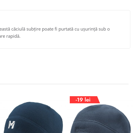
ceastă căciulă subțire poate fi purtată cu ușurință sub o
are rapidă.
-19 lei