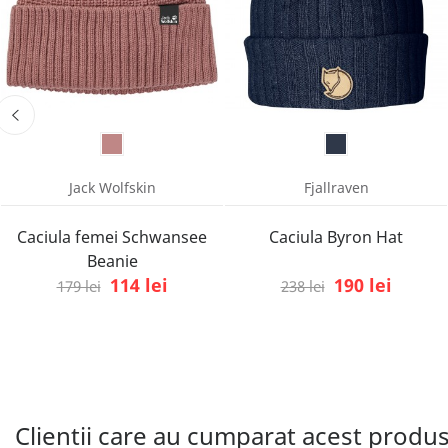
Jack Wolfskin
Fjallraven
Caciula femei Schwansee
Caciula Byron Hat
Beanie
114 lei
190 lei
179 lei
238 lei
Clientii care au cumparat acest produ