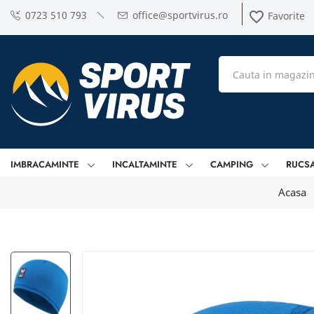
0723 510 793
office@sportvirus.ro
favorite_border
Favorite
IMBRACAMINTE
INCALTAMINTE
CAMPING
RUCS
Acasa