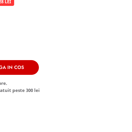
28 LEI
GA IN COS
ore.
atuit peste 300 lei