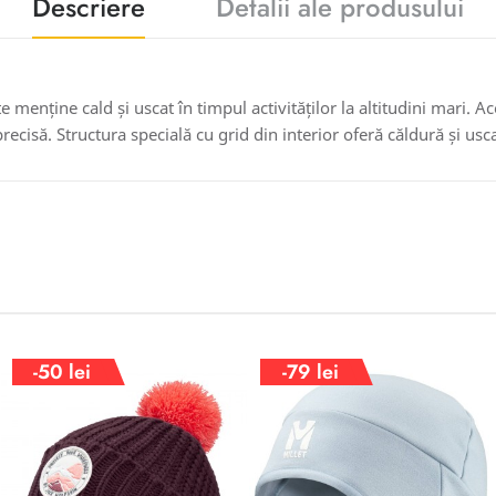
Descriere
Detalii ale produsului
 menține cald și uscat în timpul activităților la altitudini mari. A
precisă. Structura specială cu grid din interior oferă căldură și usc
-50 lei
-79 lei