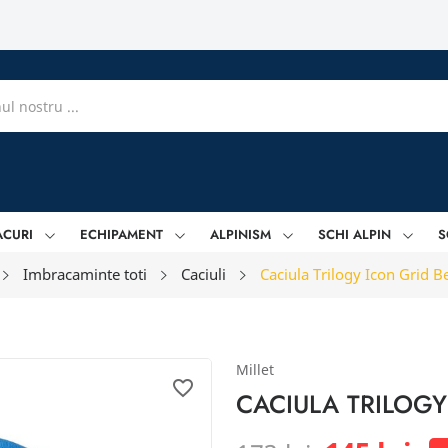
ACURI
ECHIPAMENT
ALPINISM
SCHI ALPIN
S
Imbracaminte toti
Caciuli
Caciula Trilogy Icon Grid B
Millet
favorite_border
CACIULA TRILOGY