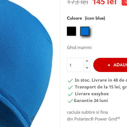
145 lei
173 lei
-
Culoare
black-
icon
noir
blue
Ghid marimi
ADAU

In stoc. Livrare in 48 de 

Transport de la 15 lei, gr

Livrare easybox

Garantie 24 luni
caciula subtire si fina
din Polartec® Power Grid™