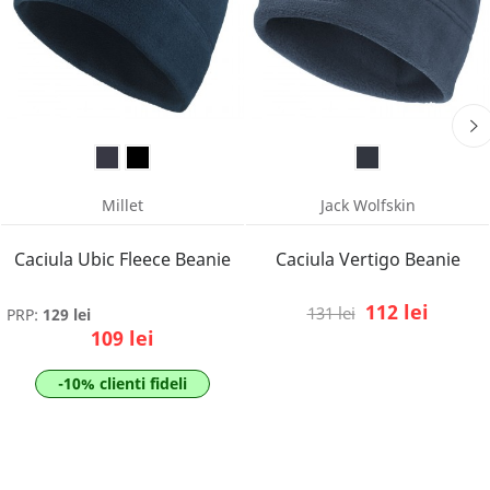
Millet
Jack Wolfskin
Caciula Ubic Fleece Beanie
Caciula Vertigo Beanie
112 lei
131 lei
PRP:
129 lei
109 lei
-10% clienti fideli