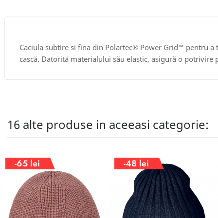
Caciula subtire si fina din Polartec® Power Grid™ pentru a te
cască. Datorită materialului său elastic, asigură o potrivire 
16 alte produse in aceeasi categorie:
-65 lei
-48 lei