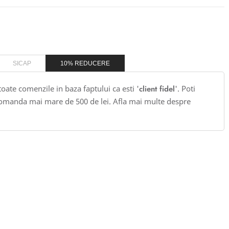
SICAP
10% REDUCERE
 toate comenzile in baza faptului ca esti '
client fidel
'. Poti
omanda mai mare de 500 de lei. Afla mai multe despre