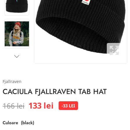
Fjallraven
CACIULA FJALLRAVEN TAB HAT
133 lei
166 lei
-33 LEI
Culoare