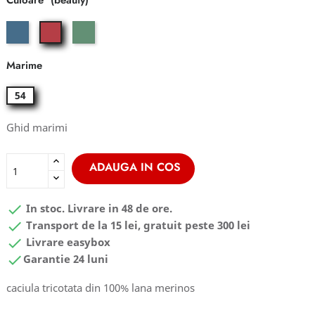
Culoare
flood
grass
beauty
Marime
54
Ghid marimi
ADAUGA IN COS

In stoc. Livrare in 48 de ore.

Transport de la 15 lei, gratuit peste 300 lei

Livrare easybox

Garantie 24 luni
caciula tricotata din 100% lana merinos