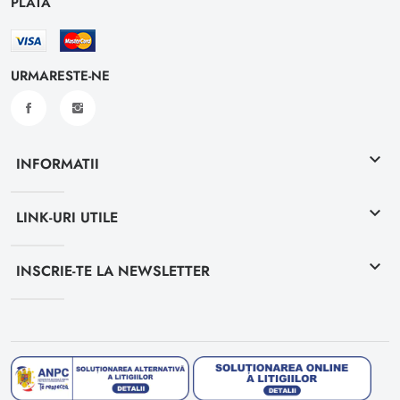
PLATA
URMARESTE-NE
keyboard_arrow_down
INFORMATII
keyboard_arrow_down
LINK-URI UTILE
keyboard_arrow_down
INSCRIE-TE LA NEWSLETTER