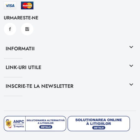
URMARESTE-NE
keyboard_arrow_down
INFORMATII
keyboard_arrow_down
LINK-URI UTILE
keyboard_arrow_down
INSCRIE-TE LA NEWSLETTER