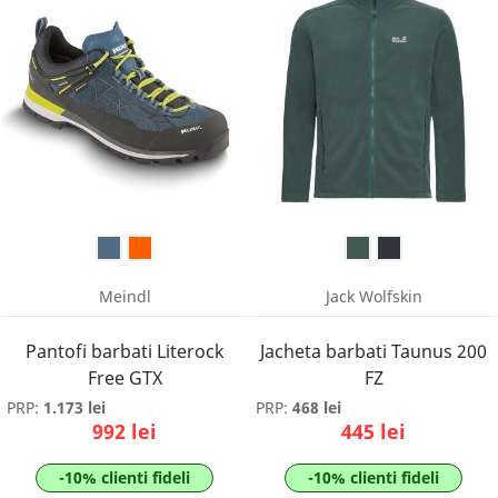
Meindl
Jack Wolfskin
Pantofi barbati Literock
Jacheta barbati Taunus 200
Free GTX
FZ
PRP:
1.173 lei
PRP:
468 lei
992 lei
445 lei
-10% clienti fideli
-10% clienti fideli