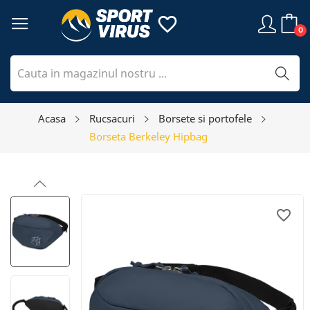
favorite_border
0
Acasa
Rucsacuri
Borsete si portofele
Borseta Berkeley Hipbag
favorite_border