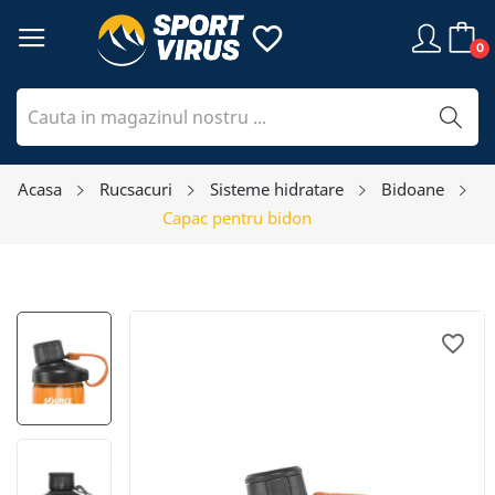
favorite_border
0
Acasa
Rucsacuri
Sisteme hidratare
Bidoane
Capac pentru bidon
favorite_border