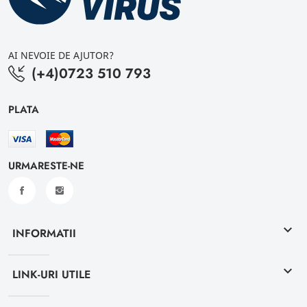
AI NEVOIE DE AJUTOR?
(+4)0723 510 793
PLATA
URMARESTE-NE
keyboard_arrow_down
INFORMATII
keyboard_arrow_down
LINK-URI UTILE