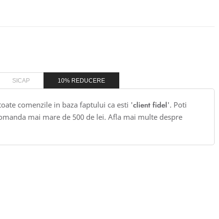
SICAP
10% REDUCERE
 toate comenzile in baza faptului ca esti '
client fidel
'. Poti
omanda mai mare de 500 de lei. Afla mai multe despre