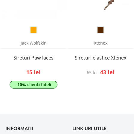
Jack Wolfskin
Xtenex
Sireturi Paw laces
Sireturi elastice Xtenex
15 lei
43 lei
65 lei
-10% clienti fideli
INFORMATII
LINK-URI UTILE