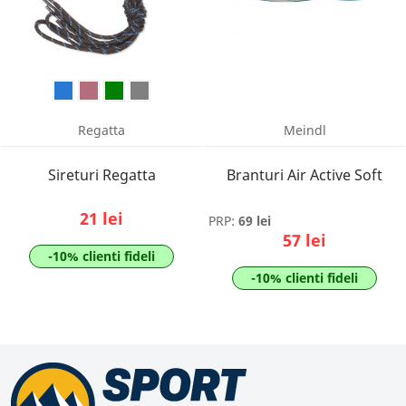
Regatta
Meindl
Sireturi Regatta
Branturi Air Active Soft
21 lei
PRP:
69 lei
57 lei
-10% clienti fideli
-10% clienti fideli