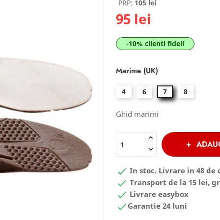
PRP:
105 lei
95 lei
-10% clienti fideli
Marime (UK)
4
6
7
8
Ghid marimi
ADAU

In stoc. Livrare in 48 de 

Transport de la 15 lei, gr

Livrare easybox

Garantie 24 luni