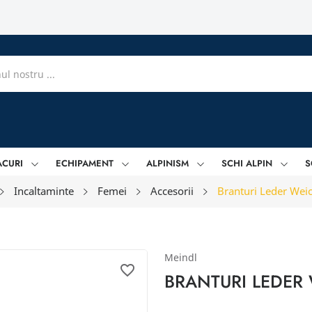
ACURI
ECHIPAMENT
ALPINISM
SCHI ALPIN
S
Incaltaminte
Femei
Accesorii
Branturi Leder Weic
Meindl
favorite_border
BRANTURI LEDER 