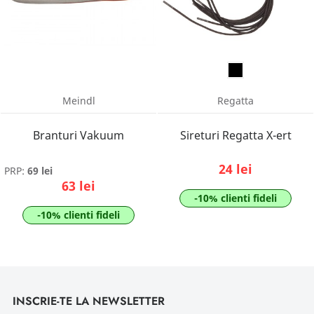
Meindl
Regatta
Branturi Vakuum
Sireturi Regatta X-ert
24 lei
PRP:
69 lei
63 lei
-10% clienti fideli
-10% clienti fideli
INSCRIE-TE LA NEWSLETTER