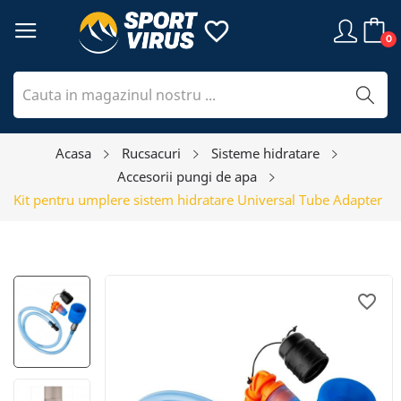
favorite_border
0
Acasa
Rucsacuri
Sisteme hidratare
Accesorii pungi de apa
Kit pentru umplere sistem hidratare Universal Tube Adapter
favorite_border