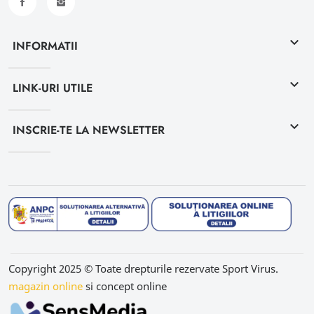
keyboard_arrow_down
INFORMATII
keyboard_arrow_down
LINK-URI UTILE
keyboard_arrow_down
INSCRIE-TE LA NEWSLETTER
Copyright 2025 © Toate drepturile rezervate Sport Virus.
magazin online
si concept online