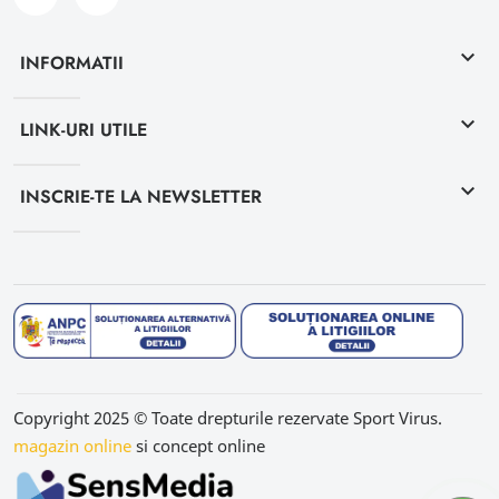
keyboard_arrow_down
INFORMATII
keyboard_arrow_down
LINK-URI UTILE
keyboard_arrow_down
INSCRIE-TE LA NEWSLETTER
Copyright 2025 © Toate drepturile rezervate Sport Virus.
magazin online
si concept online