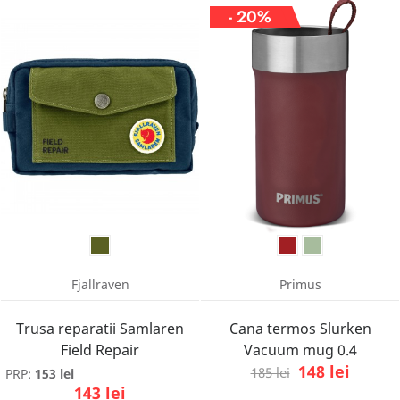
- 20%
Fjallraven
Primus
Trusa reparatii Samlaren
Cana termos Slurken
Field Repair
Vacuum mug 0.4
148 lei
185 lei
PRP:
153 lei
143 lei