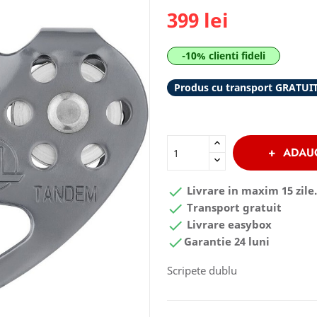
399 lei
-10% clienti fideli
Produs cu transport GRATUI
ADAU

Livrare in maxim 15 zile.

Transport gratuit

Livrare easybox

Garantie 24 luni
Scripete dublu