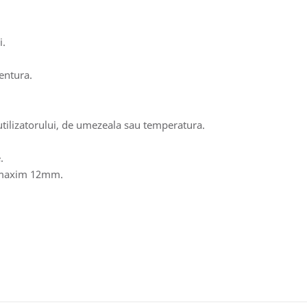
i.
ventura.
utilizatorului, de umezeala sau temperatura.
.
e maxim 12mm.