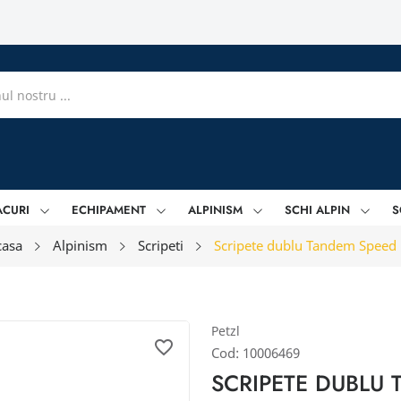
ACURI
ECHIPAMENT
ALPINISM
SCHI ALPIN
S
casa
Alpinism
Scripeti
Scripete dublu Tandem Speed
Petzl
favorite_border
Cod:
10006469
SCRIPETE DUBLU