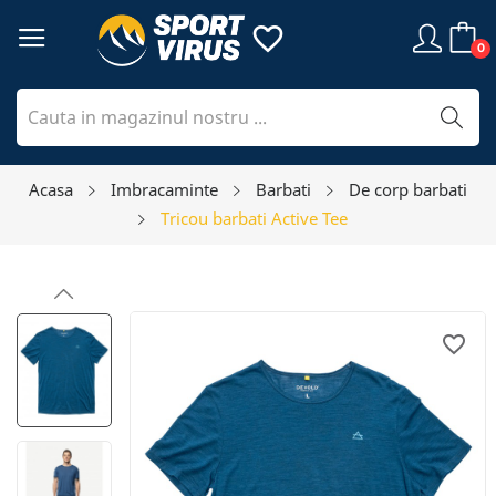
favorite_border
0
Acasa
Imbracaminte
Barbati
De corp barbati
Tricou barbati Active Tee
favorite_border