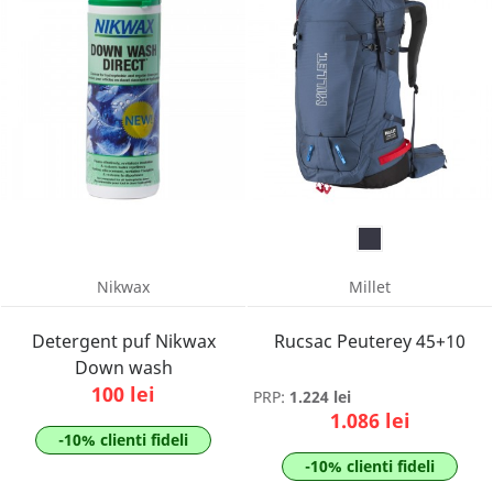
Nikwax
Millet
Detergent puf Nikwax
Rucsac Peuterey 45+10
Down wash
100 lei
PRP:
1.224 lei
1.086 lei
-10% clienti fideli
-10% clienti fideli