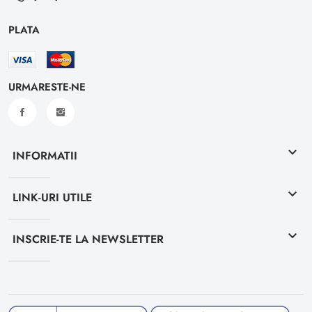
PLATA
URMARESTE-NE
keyboard_arrow_down
INFORMATII
keyboard_arrow_down
LINK-URI UTILE
keyboard_arrow_down
INSCRIE-TE LA NEWSLETTER