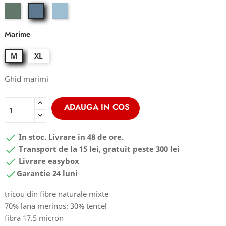
forest
skyblue
skydiver
dark
Marime
M
XL
Ghid marimi
ADAUGA IN COS

In stoc. Livrare in 48 de ore.

Transport de la 15 lei, gratuit peste 300 lei

Livrare easybox

Garantie 24 luni
tricou din fibre naturale mixte
70% lana merinos; 30% tencel
fibra 17.5 micron