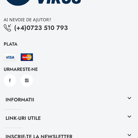
AI NEVOIE DE AJUTOR?
(+4)0723 510 793
PLATA
URMARESTE-NE
keyboard_arrow_down
INFORMATII
keyboard_arrow_down
LINK-URI UTILE
keyboard_arrow_down
INSCRIE-TE LA NEWSLETTER