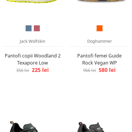
Jack Wolfskin
Doghammer
Pantofi copii Woodland 2
Pantofi femei Guide
Texapore Low
Rock Vegan WP
225 lei
580 lei
356 lei
966 lei