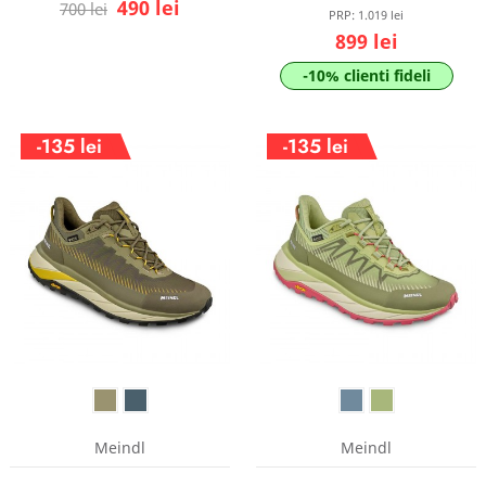
490 lei
700 lei
PRP:
1.019 lei
899 lei
-10% clienti fideli
-135 lei
La
-135 lei
reducere!
Meindl
Meindl