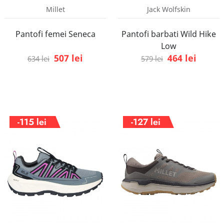
Millet
Jack Wolfskin
Pantofi femei Seneca
Pantofi barbati Wild Hike
Low
507 lei
464 lei
634 lei
579 lei
-115 lei
-127 lei