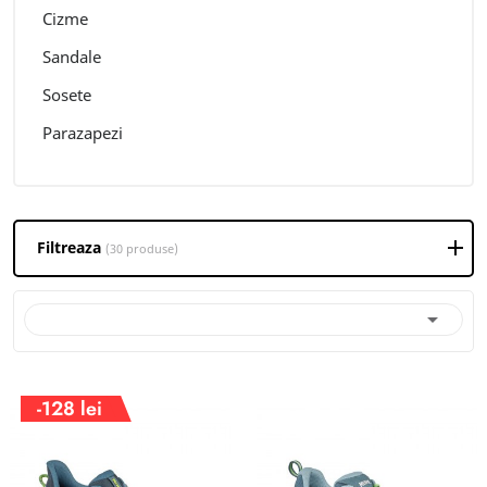
Cizme
Sandale
Sosete
Parazapezi
Filtreaza
(30 produse)

-128 lei