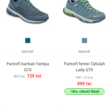
Meindl
Meindl
Pantofi barbati Yampa
Pantofi femei Tallulah
GTX
Lady GTX
729 lei
857 lei
PRP:
1.019 lei
899 lei
-10% clienti fideli