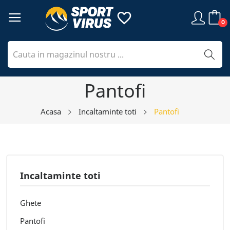
favorite_border
0
Pantofi
Acasa
Incaltaminte toti
Pantofi
Incaltaminte toti
Ghete
Pantofi