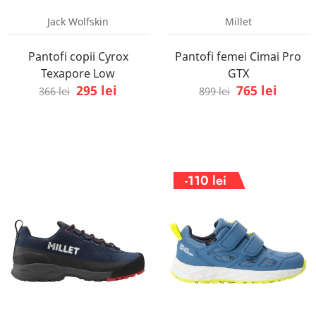
Jack Wolfskin
Millet
Pantofi copii Cyrox
Pantofi femei Cimai Pro
Texapore Low
GTX
295 lei
765 lei
366 lei
899 lei
-110 lei