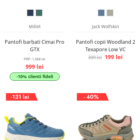
Millet
Jack Wolfskin
Pantofi barbati Cimai Pro
Pantofi copii Woodland 2
GTX
Texapore Low VC
199 lei
309 lei
PRP:
1.068 lei
999 lei
-10% clienti fideli
-131 lei
- 40%