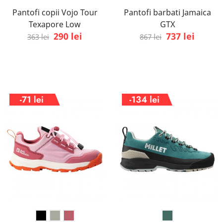
Pantofi copii Vojo Tour
Pantofi barbati Jamaica
Texapore Low
GTX
290 lei
737 lei
363 lei
867 lei
-71 lei
-134 lei