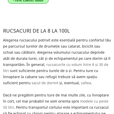
-10% clienti fideli
RUCSACURI DE LA 8 LA 100L
Alegerea rucsacului potrivit este esențială pentru confortul tău
pe parcursul turelor de drumeție sau catarat, biciclit sau
schiat sau călătorii. Alegerea volumului rucsacului depinde
atât de durata turei, cât și de echipamentul pe care dorim să îl
transportăm. În general,
rucsacurile cu volum între 8 și 30 de
litri
sunt suficiente pentru turele de o zi. Pentru ture cu
înnoptare la cabane sau refugii trebuie să avem spațiu
suficient pentru
sacul de dormit
și, eventual,
saltea
.
Dacă ne pregătim pentru ture de mai multe zile, cu înnoptare
în cort, cel mai probabil ne vom orienta spre
modele cu peste
50 litri
. Pentru transportul cortului este important ca rucsacul
să fie echipat cu chingi pentru atașare a echipamentului pe