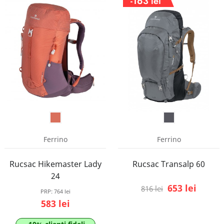
-163 lei
Ferrino
Ferrino
Rucsac Hikemaster Lady
Rucsac Transalp 60
24
653 lei
816 lei
PRP:
764 lei
583 lei