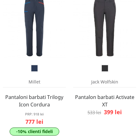
Millet
Jack Wolfskin
Pantaloni barbati Trilogy
Pantalon barbati Activate
Icon Cordura
XT
399 lei
533 lei
PRP:
918 lei
777 lei
-10% clienti fideli