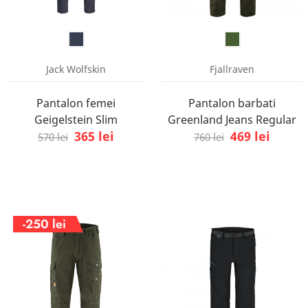
Jack Wolfskin
Fjallraven
Pantalon femei
Pantalon barbati
Geigelstein Slim
Greenland Jeans Regular
365 lei
469 lei
570 lei
760 lei
-250 lei