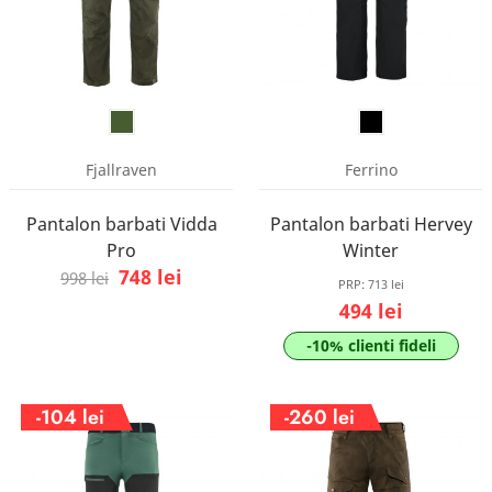
Fjallraven
Ferrino
Pantalon barbati Vidda
Pantalon barbati Hervey
Pro
Winter
748 lei
998 lei
PRP:
713 lei
494 lei
-10% clienti fideli
-104 lei
-260 lei