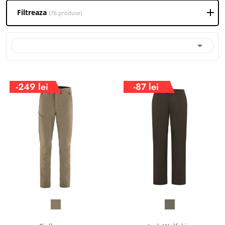
Filtreaza
(76 produse)

-249 lei
-87 lei