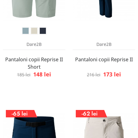
Dare2B
Dare2B
Pantaloni copii Reprise II
Pantaloni copii Reprise II
Short
148 lei
173 lei
185 lei
216 lei
-65 lei
-62 lei