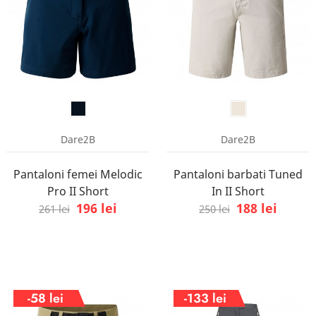
Dare2B
Dare2B
Pantaloni femei Melodic
Pantaloni barbati Tuned
Pro II Short
In II Short
196 lei
188 lei
261 lei
250 lei
-58 lei
-133 lei