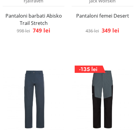
Fjallraven
Jack Wolfskin
Pantaloni barbati Abisko
Pantaloni femei Desert
Trail Stretch
749 lei
349 lei
998 lei
436 lei
-135 lei