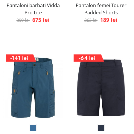
Pantaloni barbati Vidda
Pantalon femei Tourer
Pro Lite
Padded Shorts
675 lei
189 lei
899 lei
363 lei
-141 lei
-64 lei