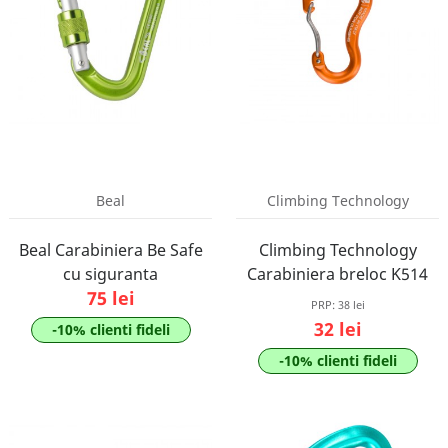
Beal
Climbing Technology
Beal Carabiniera Be Safe
Climbing Technology
cu siguranta
Carabiniera breloc K514
75 lei
PRP:
38 lei
32 lei
-10% clienti fideli
-10% clienti fideli