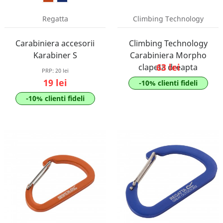
Regatta
Climbing Technology
Carabiniera accesorii
Climbing Technology
Karabiner S
Carabiniera Morpho
63 lei
clapeta dreapta
PRP:
20 lei
19 lei
-10% clienti fideli
-10% clienti fideli