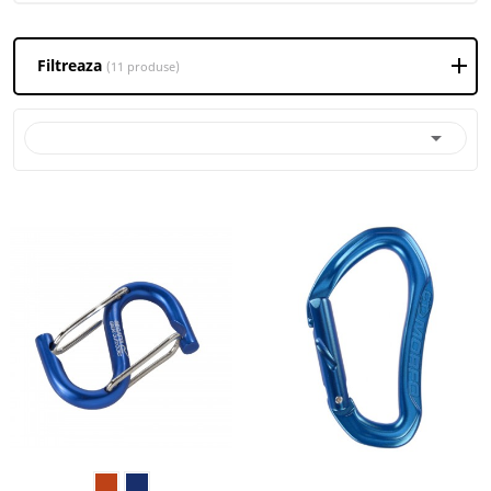
Filtreaza
(11 produse)
