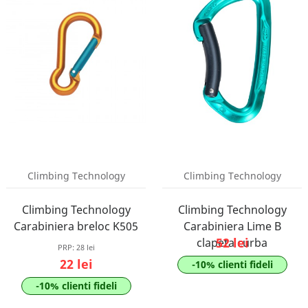
Climbing Technology
Climbing Technology
Climbing Technology
Climbing Technology
Carabiniera breloc K505
Carabiniera Lime B
52 lei
clapeta curba
PRP:
28 lei
22 lei
-10% clienti fideli
-10% clienti fideli